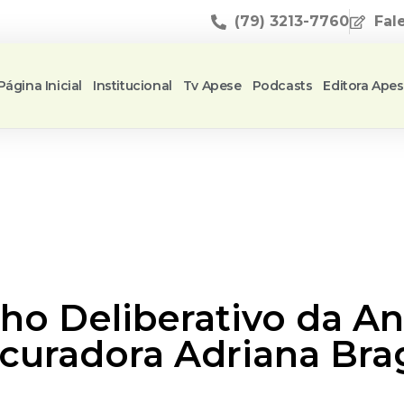
(79) 3213-7760
Fal
Página Inicial
Institucional
Tv Apese
Podcasts
Editora Ape
ho Deliberativo da A
uradora Adriana Bra