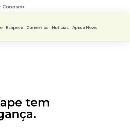
e Conosco
se
Esapese
Convênios
Notícias
Apese News
nape tem
gança.