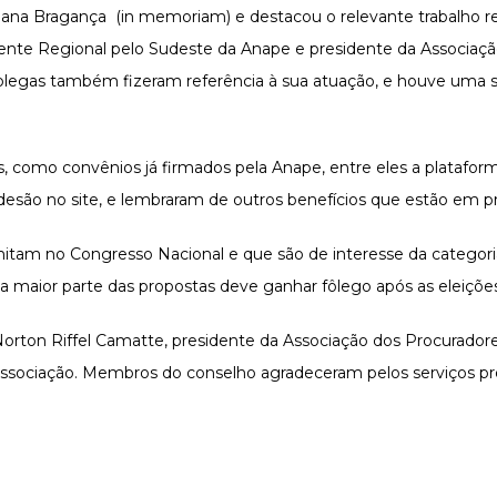
iana Bragança (in memoriam) e destacou o relevante trabalho re
sidente Regional pelo Sudeste da Anape e presidente da Associaç
 colegas também fizeram referência à sua atuação, e houve uma
, como convênios já firmados pela Anape, entre eles a platafor
adesão no site, e lembraram de outros benefícios que estão em p
mitam no Congresso Nacional e que são de interesse da categori
 da maior parte das propostas deve ganhar fôlego após as eleiçõe
Norton Riffel Camatte, presidente da Associação dos Procurado
 associação. Membros do conselho agradeceram pelos serviços pr