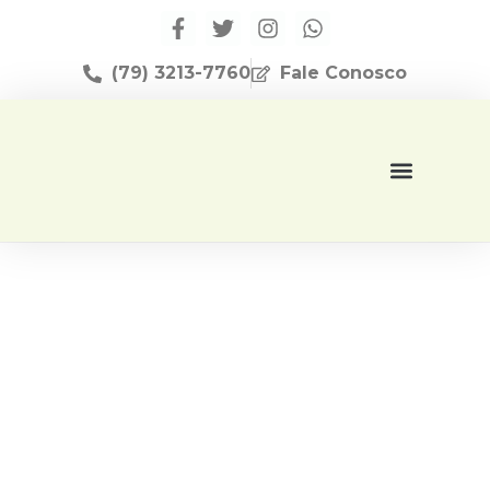
(79) 3213-7760
Fale Conosco
Página Inicial
Editora Apese