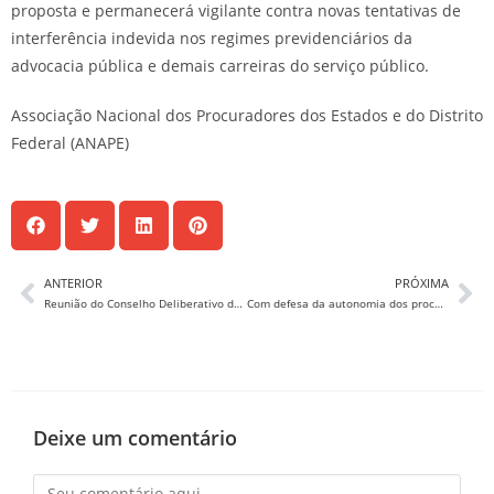
proposta e permanecerá vigilante contra novas tentativas de
interferência indevida nos regimes previdenciários da
advocacia pública e demais carreiras do serviço público.
Associação Nacional dos Procuradores dos Estados e do Distrito
Federal (ANAPE)
ANTERIOR
PRÓXIMA
Reunião do Conselho Deliberativo da Anape tem homenagem à procuradora Adriana Bragança.
Com defesa da autonomia dos procuradores dos estados, teve início, em Goiânia, o 50º CNPE
Deixe um comentário