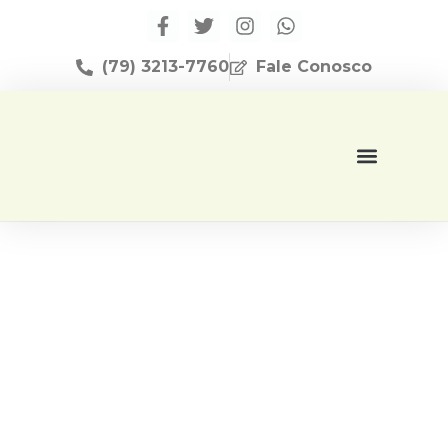
(79) 3213-7760
Fale Conosco
Página Inicial
Editora Apese