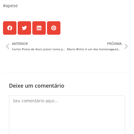
#apese
ANTERIOR
PRÓXIMA
Carlos Pinna de Assis Junior toma posse como novo PGE
Mario Britto é um dos homenageados na Exposição Personagens e Histórias, no Riomar
Deixe um comentário