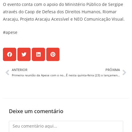
O evento conta com o apoio do Ministério Público de Sergipe
através do Caop de Defesa dos Direitos Humanos, Riomar
Aracaju, Projeto Aracaju Acessível e NEO Comunicação Visual.
#apese
ANTERIOR
PRÓXIMA
Primeira reunião da Apese com o novo PGE, Carlos Pinna Jr
É nesta quinta-feira (23) o lançamento do livro do primeiro presidente da Apese, Luiz José Azevedo Pereira de Melo.
Deixe um comentário