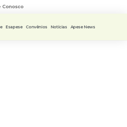
e Conosco
se
Esapese
Convênios
Notícias
Apese News