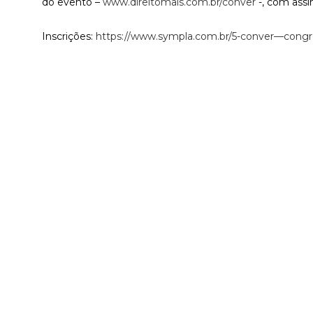
do evento –
www.direitomais.com.br/conver
-, com assin
Inscrições:
https://www.sympla.com.br/5-conver—congres