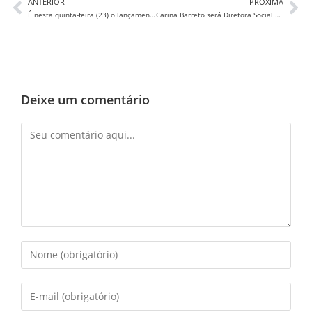
ANTERIOR
PRÓXIMA
É nesta quinta-feira (23) o lançamento do livro do primeiro presidente da Apese, Luiz José Azevedo Pereira de Melo.
Carina Barreto será Diretora Social Adjunto na nova Diretoria da Anape
Deixe um comentário