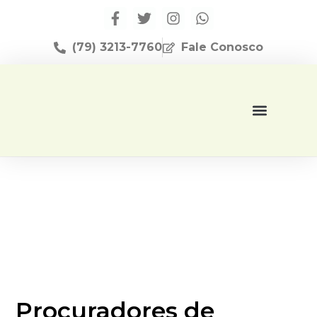
(79) 3213-7760
Fale Conosco
Página Inicial
Editora Apese
Procuradores de