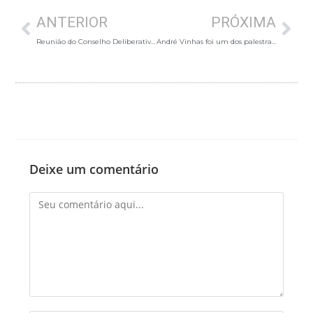
ANTERIOR
PRÓXIMA
Reunião do Conselho Deliberativo traça estratégias para mobilização nacional
André Vinhas foi um dos palestrantes da Oficina Transação Tributária durante o XI ENPF
Deixe um comentário