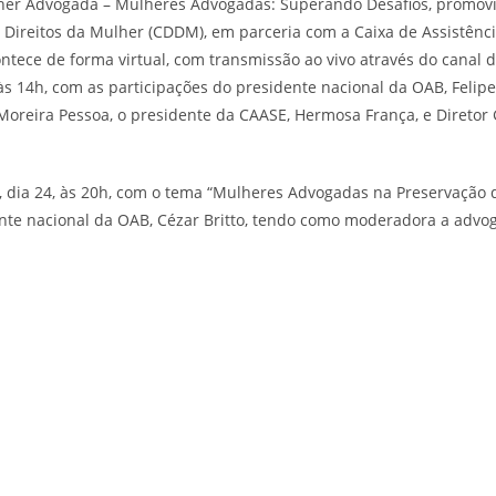
Mulher Advogada – Mulheres Advogadas: Superando Desafios, promo
s Direitos da Mulher (CDDM), em parceria com a Caixa de Assistên
ontece de forma virtual, com transmissão ao vivo através do cana
às 14h, com as participações do presidente nacional da OAB, Felipe
Moreira Pessoa, o presidente da CAASE, Hermosa França, e Diretor
05, dia 24, às 20h, com o tema “Mulheres Advogadas na Preservação
ente nacional da OAB, Cézar Britto, tendo como moderadora a adv