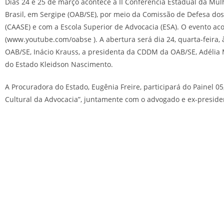
Dias 24 e 25 de março acontece a II Conferência Estadual da 
Brasil, em Sergipe (OAB/SE), por meio da Comissão de Defesa do
(CAASE) e com a Escola Superior de Advocacia (ESA). O evento ac
(www.youtube.com/oabse ). A abertura será dia 24, quarta-feira, 
OAB/SE, Inácio Krauss, a presidenta da CDDM da OAB/SE, Adélia 
do Estado Kleidson Nascimento.
A Procuradora do Estado, Eugênia Freire, participará do Painel 
Cultural da Advocacia”, juntamente com o advogado e ex-presid