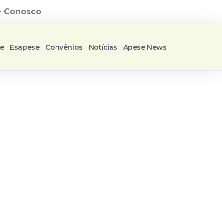
e Conosco
se
Esapese
Convênios
Notícias
Apese News