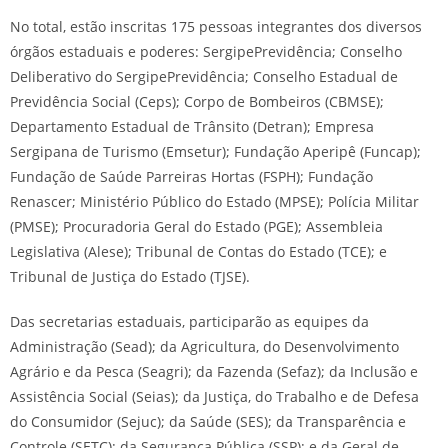
No total, estão inscritas 175 pessoas integrantes dos diversos
órgãos estaduais e poderes: SergipePrevidência; Conselho
Deliberativo do SergipePrevidência; Conselho Estadual de
Previdência Social (Ceps); Corpo de Bombeiros (CBMSE);
Departamento Estadual de Trânsito (Detran); Empresa
Sergipana de Turismo (Emsetur); Fundação Aperipê (Funcap);
Fundação de Saúde Parreiras Hortas (FSPH); Fundação
Renascer; Ministério Público do Estado (MPSE); Polícia Militar
(PMSE); Procuradoria Geral do Estado (PGE); Assembleia
Legislativa (Alese); Tribunal de Contas do Estado (TCE); e
Tribunal de Justiça do Estado (TJSE).
Das secretarias estaduais, participarão as equipes da
Administração (Sead); da Agricultura, do Desenvolvimento
Agrário e da Pesca (Seagri); da Fazenda (Sefaz); da Inclusão e
Assistência Social (Seias); da Justiça, do Trabalho e de Defesa
do Consumidor (Sejuc); da Saúde (SES); da Transparência e
Controle (SETC); da Segurança Pública (SSP); e da Geral de