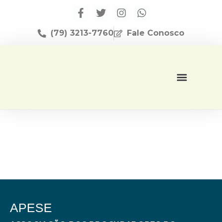
(79) 3213-7760
Fale Conosco
Página Inicial
Editora Apese
APESE