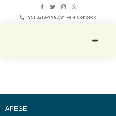
(79) 3213-7760
Fale Conosco
Página Inicial
Editora Apese
APESE