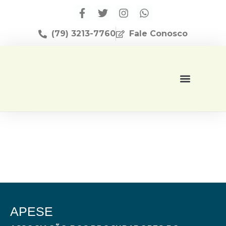
(79) 3213-7760
Fale Conosco
Página Inicial
Editora Apese
APESE