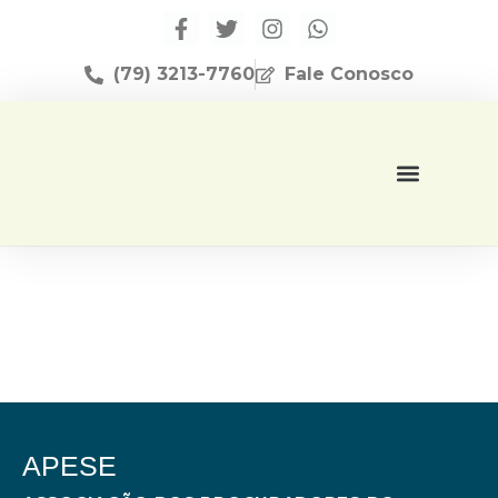
(79) 3213-7760
Fale Conosco
Página Inicial
Editora Apese
APESE