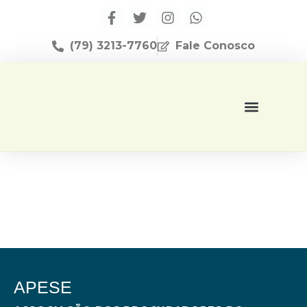
(79) 3213-7760
Fale Conosco
Página Inicial
Editora Apese
APESE