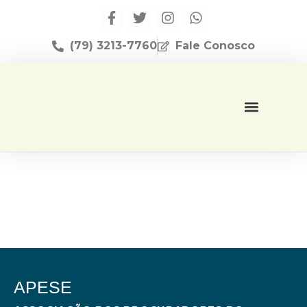
(79) 3213-7760
Fale Conosco
Página Inicial
Editora Apese
APESE