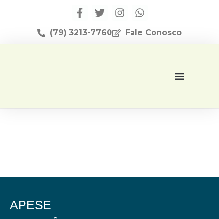
(79) 3213-7760
Fale Conosco
Página Inicial
Editora Apese
APESE