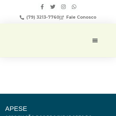
(79) 3213-7760
Fale Conosco
Página Inicial
Editora Apese
APESE