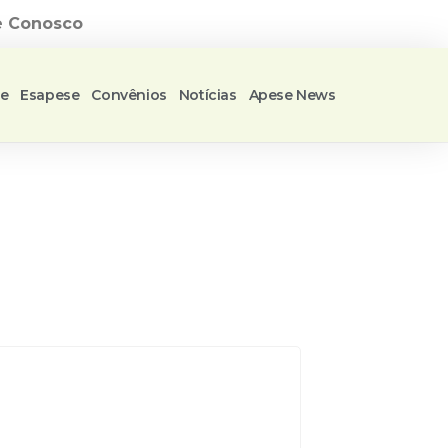
e Conosco
se
Esapese
Convênios
Notícias
Apese News