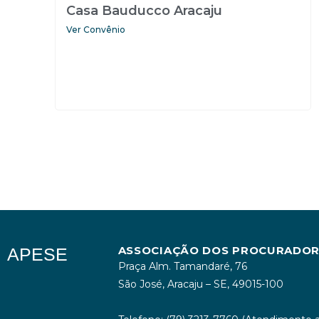
Casa Bauducco Aracaju
Ver Convênio
ASSOCIAÇÃO DOS PROCURADORE
APESE
Praça Alm. Tamandaré, 76
São José, Aracaju – SE, 49015-100