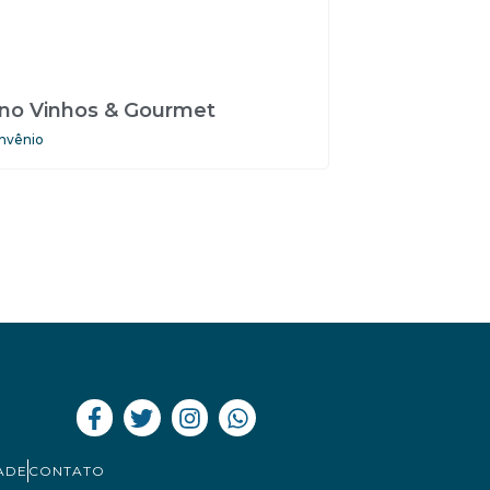
ino Vinhos & Gourmet
nvênio
ADE
CONTATO