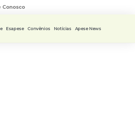
e Conosco
se
Esapese
Convênios
Notícias
Apese News