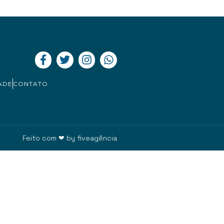
ADE
CONTATO
Feito com ❤ by
fiveagência